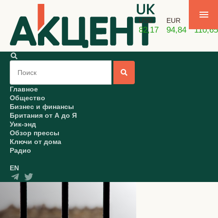
USD
EUR
GBP
82,17
94,84
110,65
Главное
Общество
Бизнес и финансы
Британия от А до Я
Уик-энд
Обзор прессы
Ключи от дома
Радио
EN