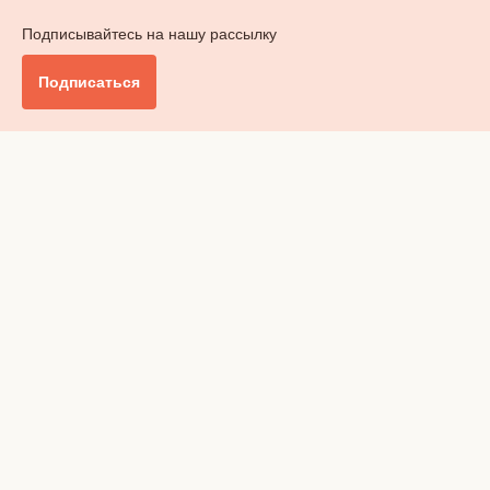
Подписывайтесь на нашу рассылку
Подписаться
Главное
Общество
Бизнес и финансы
Британия от А до Я
Уик-энд
Обзор прессы
Ключи от дома
Радио
Реклама