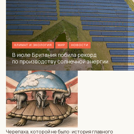
обмана двух империй
КЛИМАТ И ЭКОЛОГИЯ
МИР
НОВОСТИ
В июле Британия побила рекорд
по производству солнечной энергии
МИР
АВТОРСКИЕ КОЛОНКИ
Сеута, Европа и паника
Черепаха, которой не было: история главного