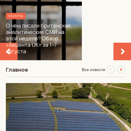
ОБЗОРЫ
О чем писали британские
аналитические СМИ на
этой неделе? Обзор
«Акцента UK» за 1–7
августа
Главное
Все новости
АВТОРСКИЕ КОЛОНКИ
КУЛЬТУРА
Черепаха, которой
не было: история главного
гастрономического