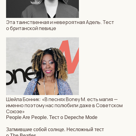
Эта таинственная и невероятная Адель. Тест
о британской певице
Шейла Бонник: «В песнях Boney M. есть магия —
именно поэтому нас полюбили даже в Советском
Союзе»
People Are People. Тест о Depeche Mode
Затмившие собой солнце. Несложный тест
о The Beatles