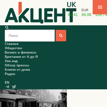
USD
EUR
GBP
81,41
94,06
109,73
Главное
Общество
Бизнес и финансы
Британия от А до Я
Уик-энд
Обзор прессы
Ключи от дома
Радио
EN