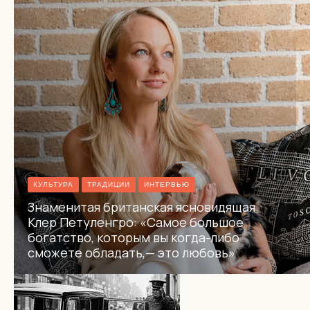
КУЛЬТУРА
ТРАДИЦИИ
ИНТЕРВЬЮ
Знаменитая британская ясновидящая
Клер Петуленгро: «Самое большое
богатство, которым вы когда-либо
сможете обладать,— это любовь»