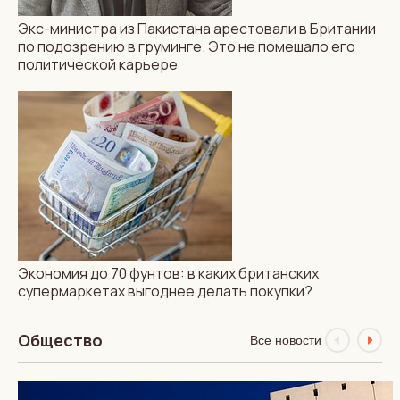
Экс-министра из Пакистана арестовали в Британии
КУЛЬТУРА
ТРАДИЦИИ
по подозрению в груминге. Это не помешало его
ИНТЕРВЬЮ
политической карьере
Знаменитая британская
ясновидящая Клер
Петуленгро: «Самое
большое богатство,
которым вы когда-либо
сможете обладать,— это
любовь»
Экономия до 70 фунтов: в каких британских
супермаркетах выгоднее делать покупки?
Общество
Все новости