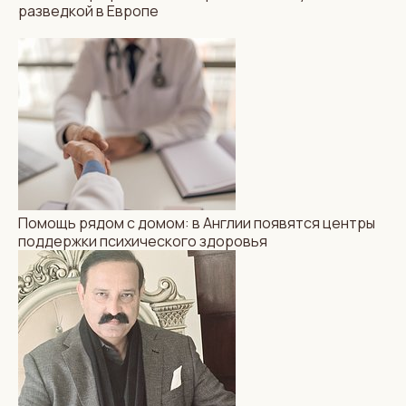
разведкой в Европе
МЕДИЦИНА
НОВОСТИ
Помощь рядом с домом:
в Англии появятся центры
поддержки психического
здоровья
ОТДЫХ И ПУТЕШЕСТВИЯ
Помощь рядом с домом: в Англии появятся центры
Лекарство
поддержки психического здоровья
для пресытившегося
путешественника. Семь
британских мест,
способных в корне
изменить представление
о путешествиях