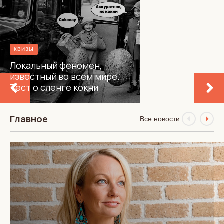
КВИЗЫ
Локальный феномен,
известный во всем мире.
Тест о сленге кокни
Главное
Все новости
МИР
НОВОСТИ
Шпионы-профессионалы
признали MI6 лучшей