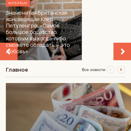
ИНТЕРВЬЮ
Знаменитая британская
ясновидящая Клер
Петуленгро: «Самое
большое богатство,
которым вы когда-либо
сможете обладать,— это
любовь»
Главное
Все новости
АВТОРСКИЕ КОЛОНКИ
МИР
ЗАКОНЫ И ПАРЛАМЕНТ
Экс-министра
из Пакистана арестовали
в Британии по подозрению
в груминге. Это
не помешало его