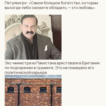
Правительство
Петуленгро: «Самое большое богатство, которым
не отказывается
вы когда-либо сможете обладать,— это любовь»
от программы досрочного
освобождения
заключенных, несмотря
на критику
Экс-министра из Пакистана арестовали в Британии
по подозрению в груминге. Это не помешало его
ОБРАЗОВАНИЕ
НОВОСТИ
политической карьере
Вместе веселее: Гринвич
и Кент объединились
в первый в Британии
суперуниверситет