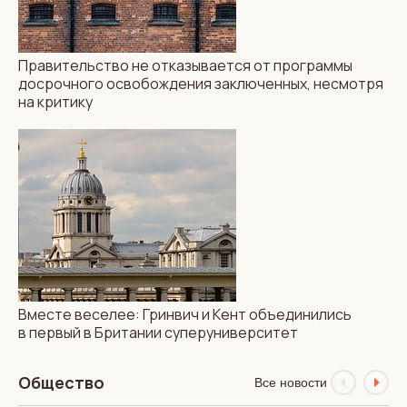
Правительство не отказывается от программы
досрочного освобождения заключенных, несмотря
КУЛЬТУРА
ОТДЫХ И ПУТЕШЕСТВИЯ
на критику
НОВОСТИ
Забудьте о Лондоне:
Бристоль вошел в топ
лучших туристических
направлений мира
Вместе веселее: Гринвич и Кент объединились
в первый в Британии суперуниверситет
Общество
Все новости