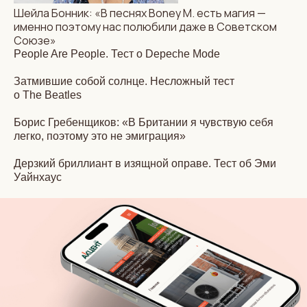
Шейла Бонник: «В песнях Boney M. есть магия —
именно поэтому нас полюбили даже в Советском
Союзе»
People Are People. Тест о Depeche Mode
Затмившие собой солнце. Несложный тест
о The Beatles
Борис Гребенщиков: «В Британии я чувствую себя
легко, поэтому это не эмиграция»
Дерзкий бриллиант в изящной оправе. Тест об Эми
Уайнхаус